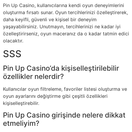
Pin Up Casino, kullanıcılarına kendi oyun deneyimlerini
oluşturma fırsatı sunar. Oyun tercihlerinizi özelleştirerek,
daha keyifli, güvenli ve kişisel bir deneyim
yaşayabilirsiniz. Unutmayın, tercihlerinizi ne kadar iyi
özelleştirirseniz, oyun maceranız da o kadar tatmin edici
olacaktır.
SSS
Pin Up Casino’da kişiselleştirilebilir
özellikler nelerdir?
Kullanıcılar oyun filtreleme, favoriler listesi oluşturma ve
oyun ayarlarını değiştirme gibi çeşitli özellikleri
kişiselleştirebilir.
Pin Up Casino girişinde nelere dikkat
etmeliyim?