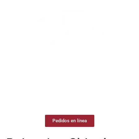
Pedidos en línea