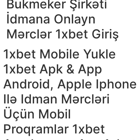
Bukmeker Şirkəti
İdmana Onlayn
Mərclər 1xbet Giriş
1xbet Mobile Yukle
1xbet Apk & App
Android, Apple Iphone
Ilə Idman Mərcləri
Üçün Mobil
Proqramlar 1xbet