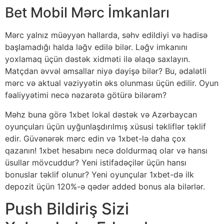
Bet Mobil Mərc İmkanları
Mərc yalnız müəyyən hallarda, səhv edildiyi və hadisə
başlamadığı halda ləğv edilə bilər. Ləğv imkanını
yoxlamaq üçün dəstək xidməti ilə əlaqə saxlayın.
Matçdan əvvəl əmsallar niyə dəyişə bilər? Bu, ədalətli
mərc və aktual vəziyyətin əks olunması üçün edilir. Oyun
fəaliyyətimi necə nəzarətə götürə bilərəm?
Məhz buna görə 1xbet lokal dəstək və Azərbaycan
oyunçuları üçün uyğunlaşdırılmış xüsusi təkliflər təklif
edir. Güvənərək mərc edin və 1xbet-lə daha çox
qazanın! 1xbet hesabını necə doldurmaq olar və hansı
üsullar mövcuddur? Yeni istifadəçilər üçün hansı
bonuslar təklif olunur? Yeni oyunçular 1xbet-də ilk
depozit üçün 120%-ə qədər added bonus ala bilərlər.
Push Bildiriş Sizi