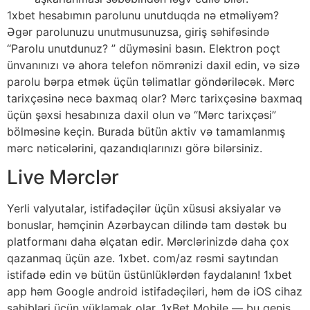
1xbet hesabımın parolunu unutduqda nə etməliyəm?
Əgər parolunuzu unutmusunuzsa, giriş səhifəsində
“Parolu unutdunuz? ” düyməsini basın. Elektron poçt
ünvanınızı və ahora telefon nömrənizi daxil edin, və sizə
parolu bərpa etmək üçün təlimatlar göndəriləcək. Mərc
tarixçəsinə necə baxmaq olar? Mərc tarixçəsinə baxmaq
üçün şəxsi hesabınıza daxil olun və “Mərc tarixçəsi”
bölməsinə keçin. Burada bütün aktiv və tamamlanmış
mərc nəticələrini, qazandıqlarınızı görə bilərsiniz.
Live Mərclər
Yerli valyutalar, istifadəçilər üçün xüsusi aksiyalar və
bonuslar, həmçinin Azərbaycan dilində tam dəstək bu
platformanı daha əlçatan edir. Mərclərinizdə daha çox
qazanmaq üçün aze. 1xbet. com/az rəsmi saytından
istifadə edin və bütün üstünlüklərdən faydalanın! 1xbet
app həm Google android istifadəçiləri, həm də iOS cihaz
sahibləri üçün yükləmək olar. 1xBet Mobile — bu geniş