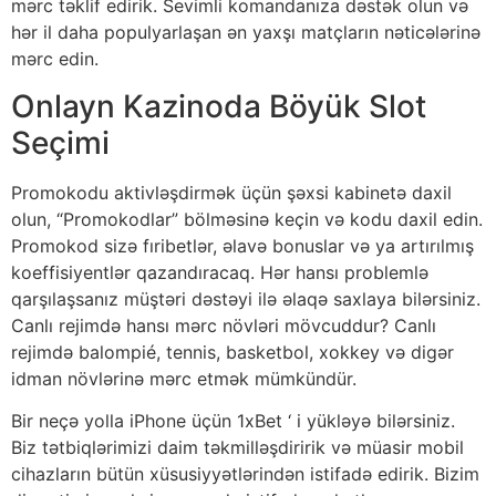
mərc təklif edirik. Sevimli komandanıza dəstək olun və
hər il daha populyarlaşan ən yaxşı matçların nəticələrinə
mərc edin.
Onlayn Kazinoda Böyük Slot
Seçimi
Promokodu aktivləşdirmək üçün şəxsi kabinetə daxil
olun, “Promokodlar” bölməsinə keçin və kodu daxil edin.
Promokod sizə fıribetlər, əlavə bonuslar və ya artırılmış
koeffisiyentlər qazandıracaq. Hər hansı problemlə
qarşılaşsanız müştəri dəstəyi ilə əlaqə saxlaya bilərsiniz.
Canlı rejimdə hansı mərc növləri mövcuddur? Canlı
rejimdə balompié, tennis, basketbol, xokkey və digər
idman növlərinə mərc etmək mümkündür.
Bir neçə yolla iPhone üçün 1xBet ‘ i yükləyə bilərsiniz.
Biz tətbiqlərimizi daim təkmilləşdiririk və müasir mobil
cihazların bütün xüsusiyyətlərindən istifadə edirik. Bizim