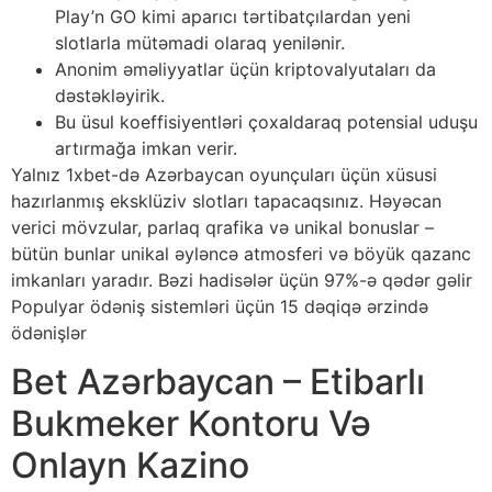
Play’n GO kimi aparıcı tərtibatçılardan yeni
slotlarla mütəmadi olaraq yenilənir.
Anonim əməliyyatlar üçün kriptovalyutaları da
dəstəkləyirik.
Bu üsul koeffisiyentləri çoxaldaraq potensial uduşu
artırmağa imkan verir.
Yalnız 1xbet-də Azərbaycan oyunçuları üçün xüsusi
hazırlanmış eksklüziv slotları tapacaqsınız. Həyəcan
verici mövzular, parlaq qrafika və unikal bonuslar –
bütün bunlar unikal əyləncə atmosferi və böyük qazanc
imkanları yaradır. Bəzi hadisələr üçün 97%-ə qədər gəlir
Populyar ödəniş sistemləri üçün 15 dəqiqə ərzində
ödənişlər
Bet Azərbaycan – Etibarlı
Bukmeker Kontoru Və
Onlayn Kazino